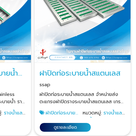
บายน้ำ
ฝาปิดท่อระบายน้ำสแตนเลส
ssap
ainless
ฝาปิดท่อระบายน้ำสแตนเลส จำหน่ายส่ง
ะบายน้ำ ราง
ตะแกรงฝาปิดรางระบายน้ำสแตนเลส เกรด
- ส่ง ยินดี
304 ราคาส่ง ทุกแบบปั๊มลายนูนกันลื่น
่:
รางน้ำและ
ฝาปิดท่อระบายน้ำ
หมวดหมู่:
รางน้ำและ
มีหลายแบบ
หลายลาย มีความสวยงาม มีรูระบายน้ำได้ดี
น
สแตนเลส
ท่อน้ำฝน
ค้าพร้อมจัด
มีความแข็งแรง ป้องกันหนู สัตว์เลื้อย
ดูรายละเอียด
คลานและแมลงขึ้นมาจากท่อและรางระบาย