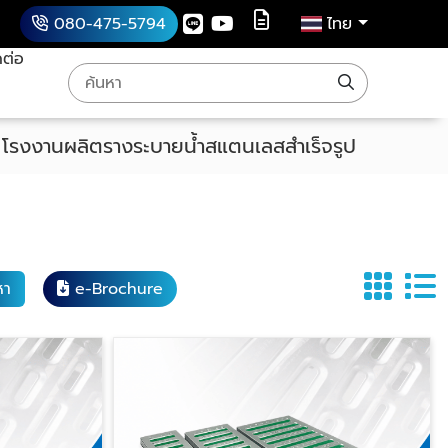
080-475-5794
ไทย
ดต่อ
า
โรงงานผลิตรางระบายน้ำสแตนเลสสำเร็จรูป
หา
e-Brochure