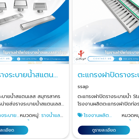
รางระบายน้ำสแตน
ตะแกรงฝาปิดรางระ
ุทรสาคร
Stainless
ssap
ระบายน้ำสแตนเลส สมุทรสาคร
ตะแกรงฝาปิดรางระบายน้ำ St
หน่ายส่งรางระบายน้ำสแตนเลส
โรงงานผลิตตะแกรงฝาปิดท่อร
ละตะแกรงฝาปิดรางระบายน้ำส
ระบายน้ำ stainless ราคาปลีก 
างระบาย
หมวดหมู่:
รางน้ำและ
โรงงานผลิต
หมวดหมู
ส่ง ให้กับผู้รับเหมาก่อสร้าง
ให้คำปรึกษาจากผู้เชี่ยวชาญ 
ส
ท่อน้ำฝน
ตะแกรงปิดฝาท่อส
ท่อน้ำฝ
กแบบอาคารและโรงงาน และ
หลายขนาดให้เลือก มีสต็อกสิน
แตนเลส
ยละเอียด
ดูรายละเอียด
ให้กับธุรกิจรับทำครัวสแตนเลส
ส่ง ปรึกษาฟรี! ออกแบบสวย โมเดิร์นทัน