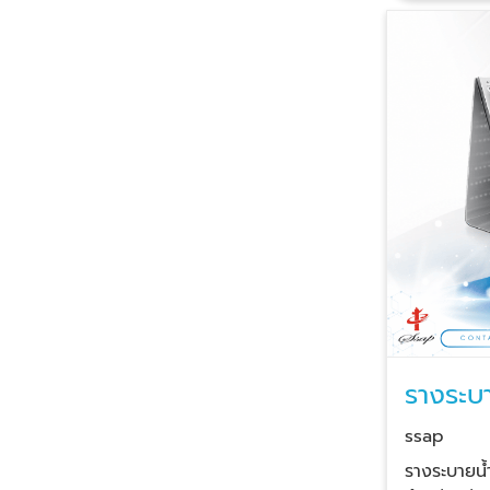
ทั่วประเทศ 
ปรึกษาก่อนส
สินค้าไปให้
ประเมินราค
น้ำขนาดพิเ
ต้องการได้ 
ทั่วประเทศ แคตตาล็อคสินค้า 1. ตะแกร
ฝาท่อสแตนเล
รดสแตนเลส 30
116 ซม. หน
ความยาว 58
30 และ 35 ซม. เกรดสแตนเ
3.0 มิล. เสริ
116 ซม. หน้า
แตนเลส 201 หนา
รางระบ
ซม. หน้ากว้
ถูก
ตะแกรงฝาท่
ssap
ลื่น) เกรดสแตนเลส 304 หนา 1.5 มิล.
รางระบายน
ความยาว 11