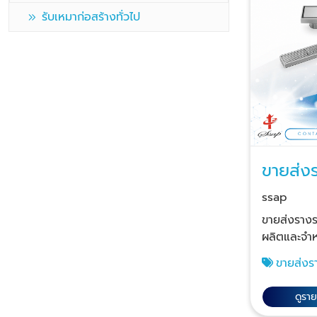
รับเหมาก่อสร้างทั่วไป
ขายส่ง
เลส สม
ssap
ขายส่งราง
ผลิตและจำ
สำเร็จรูปแ
ขายส่งร
แตนเลส ราคา
น้ำสแตนเล
สถาปนิกออ
สมุทรสาคร
ดูรา
จำหน่ายส่ง