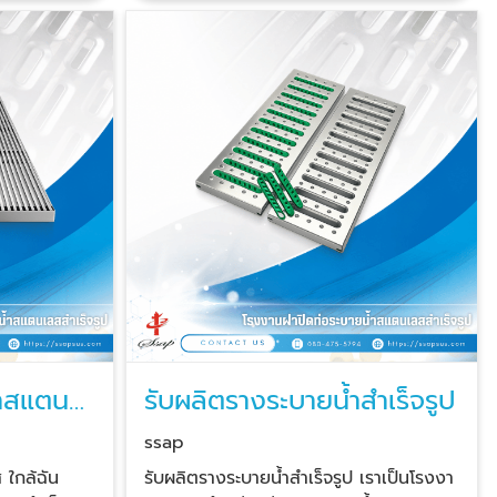
ยนูนกันลื่น
น้ำทิ้งได้ ตะแกรงฝาปิดรางระบายน้ำสแตน
 ใช้ได้อย่าง
เลสหนา 1.5 มม. ตะแกรงฝาปิดรางระบายน้ำ
ัสสบายไม่บาด
สแตนเลส หนา 3.0 มม. จำหน่ายส่งรางระ
บายน้ำสแตนเลสสำเร็จรูป เกรด 304 ราคา
างระบายน้ำ
ส่ง รางระบายน้ำสแตนเลสสำเร็จรูปมีการขึ้น
ข้ามุมได้
รูปมาอย่างดี แข็งแรง มีขนาดให้ลูกค้าเลือก
ะดกให้รำคาญ
ตามความต้องการ มีการออกแบบหน้า
ต่ไม่หลวม
แปลนสำหรับขันน้อตต่อกัน โดยที่ไม่ต้อง
อาร์ครางระบาย
เสียเวลาเชื่อม รางระบายน้ำสแตนเลสแบบ
ยก 3 ทาง
พื้นรางเรียบ รางระบายน้ำสแตนเลสแบบมีรู
ุม 90° รางระ
ระบายน้ำพร้อมสะดือกันกลิ่น
รางระบายน้ำ
กลิ่น และ
ไม่เป็นสนิม
้ำสแตน
รับผลิตรางระบายน้ำสำเร็จรูป
น้ำยาล้าง
ม่เก็บกลิ่น
ssap
1.5 มม.และ
ใกล้ฉัน
รับผลิตรางระบายน้ำสำเร็จรูป เราเป็นโรงงา
น้ำหนักแรง