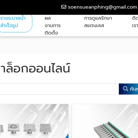
soensueanphing@gmail.com
รางระบายน้ำ
ผล
การดูแลรักษา
ติ
สำเร็จรูป
งานการ
สแตนเลส
เร
ติดตั้ง
าล็อกออนไลน์
ค้น