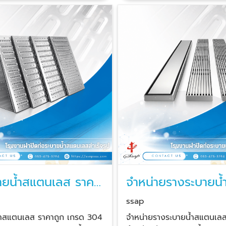
ทางเรามีทีมเซลล์คอยให้คำ
สมัย ฝาตะแกรงสแตนเลสปั๊มลา
ั่งซื้อหรือสั่งผลิต บริการนำ
และแบบมีแถบยางสีเขียวกันลื่น
ลูกค้าเลือกพร้อมดูหน้างานเพื่อ
ปลอดภัยไม่ลื่นล้มเหยียบสัมผ
า หากลูกค้าต้องการรางระบาย
คม มีรูระบายน้ำได้สะดวก ขนาดพอดี ขนาด
ศษสามารถสั่งผลิตตามแบบที่
ฝาตะแกรงสแตนเลสลงตัวกับร
มีสต็อกสินค้าพร้อมจัดส่งทันที
สแตนเลสฟอร์มสวยงามเข้ารูป เ
ง
แนบเรียบสนิทปิดแล้วฝาไม่กร
ส (ลายนูนกลมกันลื่น) เก
ขอบฝาฟิตปิดสนิทพอดีไม่คับแ
4 หนา 1.5 มิล. ความยาว
ติดตั้งง่าย โดยไม่ต้องเชื่อม
้ากว้าง 15, 20 และ 25 ซม.
น้ำสแตนเลสครบเช่น รางน้ำแ
 ซม. หน้ากว้าง 15, 20, 25,
รางน้ำแยก 4 ทาง ข้องอเข้าม
ลส 304 หนา
บายน้ำสแตนเลสพื้นรางเรียบ 
มคานด้านล่าง 4 จุด ความยาว
สแตนเลสมีรูระบายและสะดือกัน
กว้าง 20 และ 25 ซม. เกรดส
แผ่นปิดข้าง ใช้ทนคุ้มๆ ผลิตจากสแตนเลส
 1.5 มิล. ความยาว 58
แท้เกรด SUS 304 / SUS 201 
ายน้ำสแตนเลส ราคา
จำหน่ายรางระบายน
าง 20 และ 25 ซม. 2.
ตลอดชีพ ทนการกัดกร่อนของ
เลส ใกล้ฉัน
อสแตนเลส (ลายนูนกลมคู่กัน
ห้องน้ำ ล้างทำความสะอาดง่ายไ
ssap
แข็งแรงดี เนื้อสแตนเลสหนา 
้ำสแตนเลส ราคาถูก เกรด 304
จำหน่ายรางระบายน้ำสแตนเลส 
6ซม. หน้ากว้าง 20 และ 25
3.0 มม.มีความแข็งแรงรองรับ