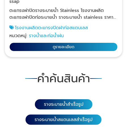
ssap
ตะแกรงฝาปิดรางระบายน้ำ Stainless โรงงานผลิต
ตะแกรงฝาปิดท่อระบายน้ำ รางระบายน้ำ stainless ราคา
ปลีก - ส่ง ยินดีให้คำปรึกษาจากผู้เชี่ยวชาญ มีหลายแบบ
โรงงานผลิตตะแกรงปิดฝาท่อสแตนเลส
หลายขนาดให้เลือก มีสต็อกสินค้าพร้อมจัดส่ง ปรึกษาฟรี!
หมวดหมู่:
รางน้ำและท่อน้ำฝน
ออกแบบสวย โมเดิร์นทันสมัย ฝาตะแกรงสแตนเลสปั๊มลาย
นูนกันลื่นและแบบมีแถบยางสีเขียวกันลื่น ใช้ได้อย่าง
ดูรายละเอียด
ปลอดภัยไม่ลื่นล้มเหยียบสัมผัสสบายไม่บาดคม มีรูระบาย
น้ำได้สะดวก ขนาดพอดี ขนาดฝาตะแกรงสแตนเลสลงตัว
กับรางระบายน้ำสแตนเลสฟอร์มสวยงามเข้ารูป เข้ามุมได้
แนบเรียบสนิทปิดแล้วฝาไม่กระดกให้รำคาญ ขอบฝาฟิตปิด
คำค้นสินค้า
สนิทพอดีไม่คับแต่ไม่หลวม ติดตั้งง่าย โดยไม่ต้องเชื่อ
มอาร์ครางระบายน้ำสแตนเลสครบเช่น รางน้ำแยก 3 ทาง
รางน้ำแยก 4 ทาง ข้องอเข้ามุม 90° รางระบายน้ำสแตน
เลสพื้นรางเรียบ รางระบายน้ำสแตนเลสมีรูระบายและสะดือ
รางระบายน้ำสำเร็จรูป
กันกลิ่น และ แผ่นปิดข้าง ใช้ทนคุ้มๆ ผลิตจากสแตนเลสแท้
เกรด SUS 304 / SUS 201 ไม่เป็นสนิมตลอดชีพ ทนการ
กัดกร่อนของน้ำยาล้างห้องน้ำ ล้างทำความสะอาดง่ายไม่
รางระบายน้ำสแตนเลสสำเร็จรูป
เก็บกลิ่น แข็งแรงดี เนื้อสแตนเลสหนา 1.5 มม.และ 3.0