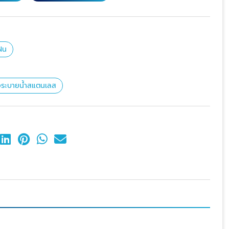
ำฝน
งระบายน้ำสแตนเลส