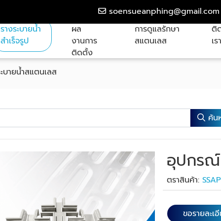
soensueanphing@gmail.com
รางระบายน้ำ
ผล
การดูแลรักษา
ติ
สำเร็จรูป
งานการ
สแตนเลส
เร
ติดตั้ง
ระบายน้ำสแตนเลส
ค้น
อุปกรณ์
ตราสินค้า:
SSA
ขอรายละเอ