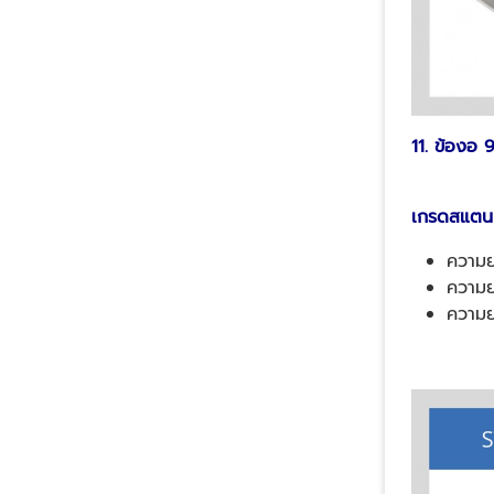
11. ข้องอ 
เกรดสแตนเ
ความย
ความย
ความย