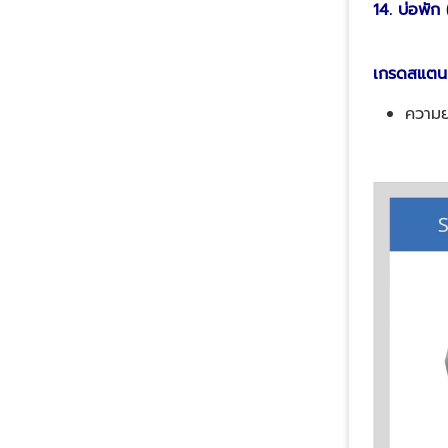
14. บ่อพัก 
เกรดสแตนเ
ความย