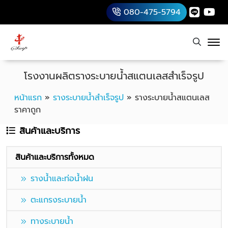
080-475-5794
โรงงานผลิตรางระบายน้ำสแตนเลสสำเร็จรูป
หน้าแรก
»
รางระบายน้ำสำเร็จรูป
»
รางระบายน้ำสแตนเลส
ราคาถูก
สินค้าและบริการ
สินค้าและบริการทั้งหมด
รางน้ำและท่อน้ำฝน
ตะแกรงระบายน้ำ
ทางระบายน้ำ