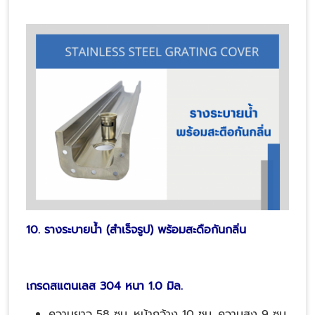
10. รางระบายน้ำ (สำเร็จรูป) พร้อมสะดือกันกลิ่น
เกรดสแตนเลส 304 หนา 1.0 มิล.
ความยาว 58 ซม. หน้ากว้าง 10 ซม. ความสูง 9 ซม.