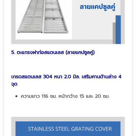
5. ตะแกรงฝาท่อสแตนเลส (ลายแคปซูลคู่)
เกรดสแตนเลส 304 หนา 2.0 มิล. เสริมคานด้านล่าง 4
จุด
ความยาว 116 ซม. หน้ากว้าง 15 และ 20 ซม.