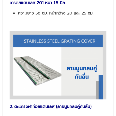
เกรดสแตนเลส 201 หนา 1.5 มิล.
ความยาว 58 ซม. หน้ากว้าง 20 และ 25 ซม.
2. ตะแกรงฝาท่อสแตนเลส (ลายนูนกลมคู่กันลื่น)