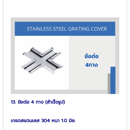
13. ข้อต่อ 4 ทาง (สำเร็จรูป)
เกรดสแตนเลส 304 หนา 1.0 มิล.