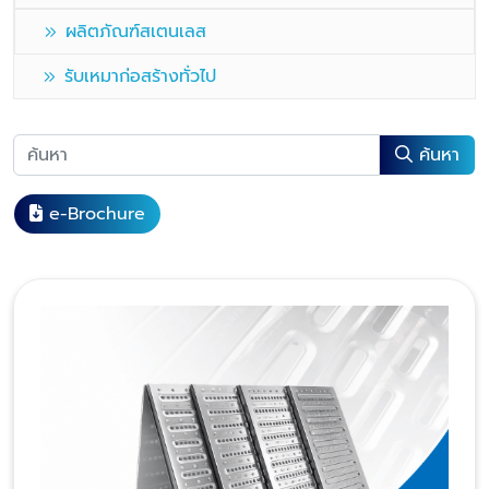
ผลิตภัณฑ์สเตนเลส
รับเหมาก่อสร้างทั่วไป
ค้นหา
e-Brochure