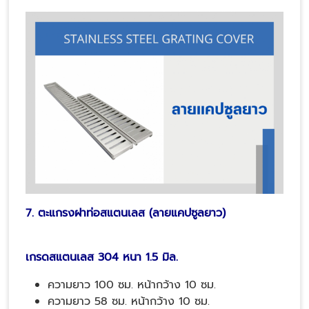
7. ตะแกรงฝาท่อสแตนเลส (ลายแคปซูลยาว)
เกรดสแตนเลส 304 หนา 1.5 มิล.
ความยาว 100 ซม. หน้ากว้าง 10 ซม.
ความยาว 58 ซม. หน้ากว้าง 10 ซม.