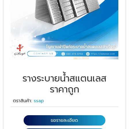
รางระบายน้ำสแตนเลส
ราคาถูก
ตราสินค้า:
ssap
ขอรายละเอียด