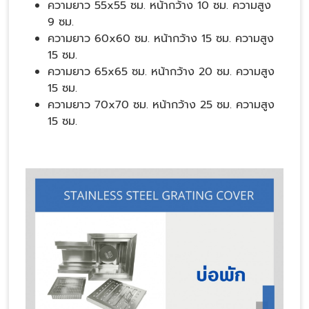
ความยาว 55x55 ซม. หน้ากว้าง 10 ซม. ความสูง
9 ซม.
ความยาว 60x60 ซม. หน้ากว้าง 15 ซม. ความสูง
15 ซม.
ความยาว 65x65 ซม. หน้ากว้าง 20 ซม. ความสูง
15 ซม.
ความยาว 70x70 ซม. หน้ากว้าง 25 ซม. ความสูง
15 ซม.