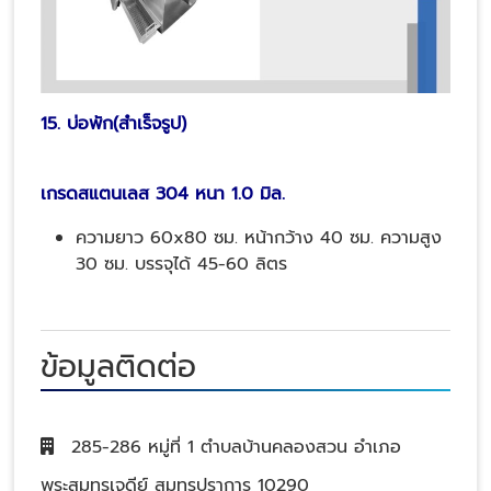
15. บ่อพัก(สำเร็จรูป)
เกรดสแตนเลส 304 หนา 1.0 มิล.
ความยาว 60x80 ซม. หน้ากว้าง 40 ซม. ความสูง
30 ซม. บรรจุได้ 45-60 ลิตร
ข้อมูลติดต่อ
285-286 หมู่ที่ 1 ตำบลบ้านคลองสวน อำเภอ
พระสมุทรเจดีย์ สมุทรปราการ 10290