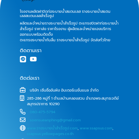
โรงงานผลิตฝาปิดท่อระบายน้ำสแตนเลส รางระบายน้ำสแตน
เลสสเเตนเลสสำเร็จรูป
ผลิตและจำหน่ายรางระบายน้ำสำเร็จรูป ตะแกรงปิดฝาท่อระบายน้ำ
สำเร็จรูป ราคาส่ง ราคาโรงงาน ผู้ผลิตและจำหน่ายเองบริการ
ออกแบบพร้อมติดตั้ง
ตะแกรงระบายน้ำกันลื่น รางระบายน้ำสำเร็จรูป จัดส่งทั่วไทย
ติดตามเรา
ติดต่อเรา
บริษัท เซิ่นซื่ออันผิง อินเตอร์เนชั่นแนล จำกัด
285-286 หมู่ที่ 1 ตำบลบ้านคลองสวน อำเภอพระสมุทรเจดีย์
สมุทรปราการ 10290
080-475-5794
soensueanphing@gmail.com
www.รางระบายน้ําสําเร็จรูป.com
,
www.ssapsus.com
,
ssapsus.yellowpages.co.th