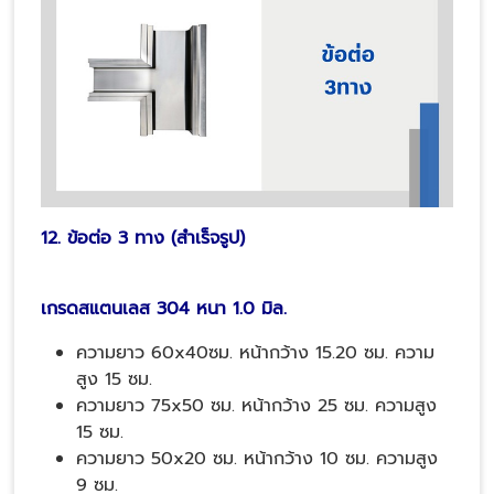
12. ข้อต่อ 3 ทาง (สำเร็จรูป)
เกรดสแตนเลส 304 หนา 1.0 มิล.
ความยาว 60x40ซม. หน้ากว้าง 15.20 ซม. ความ
สูง 15 ซม.
ความยาว 75x50 ซม. หน้ากว้าง 25 ซม. ความสูง
15 ซม.
ความยาว 50x20 ซม. หน้ากว้าง 10 ซม. ความสูง
9 ซม.