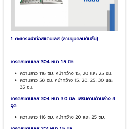
1. ตะแกรงฝาท่อสแตนเลส (ลายนูนกลมกันลื่น)
เกรดสแตนเลส 304 หนา 1.5 มิล.
ความยาว
116
ซม. หน้ากว้าง 15, 20 และ 25 ซม.
ความยาว 58 ซม. หน้ากว้าง 15, 20, 25, 30 และ
35 ซม.
เกรดสแตนเลส 304 หนา 3.0 มิล. เสริมคานด้านล่าง 4
จุด
ความยาว
116
ซม. หน้ากว้าง 20 และ 25 ซม.
เกรดสแตนเลส 201 หนา 1.5 มิล.