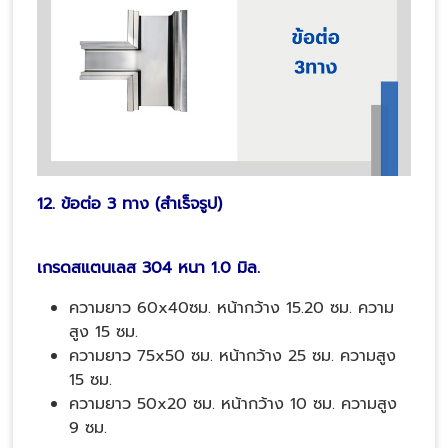
12. ข้อต่อ 3 ทาง (สำเร็จรูป)
เกรดสแตนเลส 304 หนา 1.0 มิล.
ความยาว 60x40ซม. หน้ากว้าง 15.20 ซม. ความ
สูง 15 ซม.
ความยาว 75x50 ซม. หน้ากว้าง 25 ซม. ความสูง
15 ซม.
ความยาว 50x20 ซม. หน้ากว้าง 10 ซม. ความสูง
9 ซม.