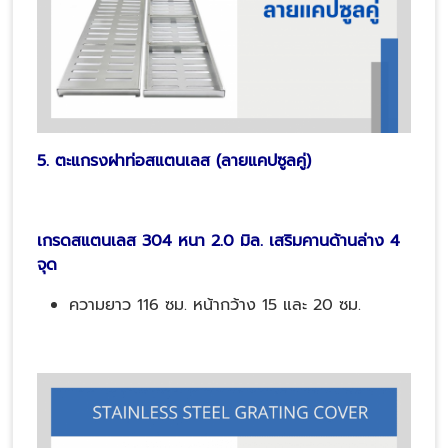
5. ตะแกรงฝาท่อสแตนเลส (ลายแคปซูลคู่)
เกรดสแตนเลส 304 หนา 2.0 มิล. เสริมคานด้านล่าง 4
จุด
ความยาว 116 ซม. หน้ากว้าง 15 และ 20 ซม.