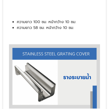
ความยาว 100 ซม. หน้ากว้าง 10 ซม.
ความยาว 58 ซม. หน้ากว้าง 10 ซม.