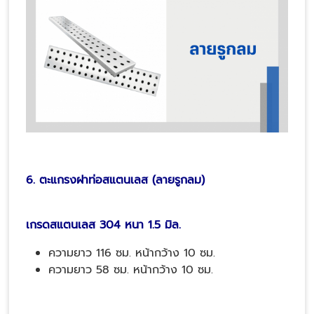
6. ตะแกรงฝาท่อสแตนเลส (ลายรูกลม)
เกรดสแตนเลส 304 หนา 1.5 มิล.
ความยาว 116 ซม. หน้ากว้าง 10 ซม.
ความยาว 58 ซม. หน้ากว้าง 10 ซม.