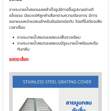
รางระบายน้ำสแตนเลสสำเร็จรูปมีการขึ้นรูปมาอย่างดี
แข็งแรง มีขนาดให้ลูกค้าเลือกตามความต้องการ มีการ
ออกแบบหน้าแปลนสำหรับขันน้อตต่อกัน โดยที่ไม่ต้องเสีย
เวลาเชื่อม
รางระบายน้ำสแตนเลสแบบพื้นรางเรียบ
รางระบายน้ำสแตนเลสแบบมีรูระบายน้ำพร้อมสะดือ
กันกลิ่น
แคตตาล็อค