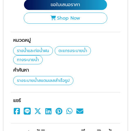
ขอใบเสนอราคา
Shop Now
หมวดหมู่
รางน้ำและท่อน้ำฝน
ตะแกรงระบายน้ำ
ทางระบายน้ำ
คำค้นหา
รางระบายน้ำสแตนเลสสำเร็จรูป
แชร์