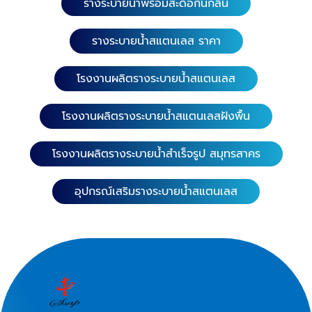
รางระบายน้ำพร้อมสะดือกันกลิ่น
รางระบายน้ำสแตนเลส ราคา
โรงงานผลิตรางระบายน้ำสแตนเลส
โรงงานผลิตรางระบายน้ำสแตนเลสฝังพื้น
โรงงานผลิตรางระบายน้ำสำเร็จรูป สมุทรสาคร
อุปกรณ์เสริมรางระบายน้ำสแตนเลส