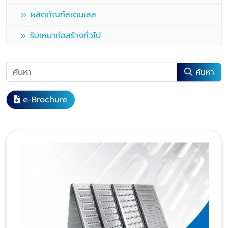
ผลิตภัณฑ์สเตนเลส
รับเหมาก่อสร้างทั่วไป
ค้นหา
e-Brochure