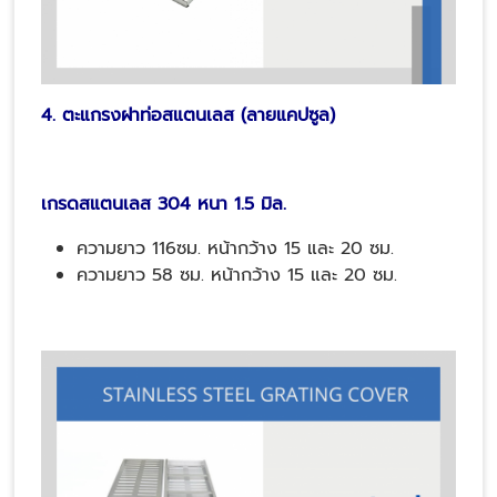
4. ตะแกรงฝาท่อสแตนเลส (ลายแคปซูล)
เกรดสแตนเลส 304 หนา 1.5 มิล.
ความยาว 116ซม. หน้ากว้าง 15 และ 20 ซม.
ความยาว 58 ซม. หน้ากว้าง 15 และ 20 ซม.