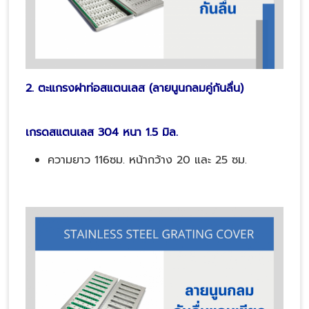
2. ตะแกรงฝาท่อสแตนเลส (ลายนูนกลมคู่กันลื่น)
เกรดสแตนเลส 304 หนา 1.5 มิล.
ความยาว 116ซม. หน้ากว้าง 20 และ 25 ซม.