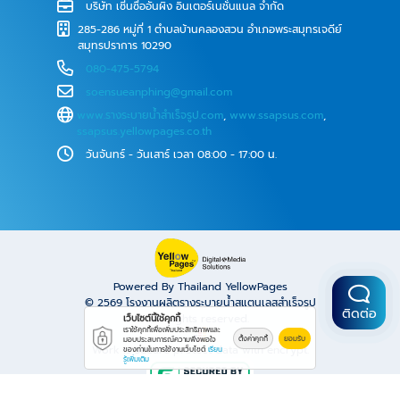
บริษัท เซิ่นซื่ออันผิง อินเตอร์เนชั่นแนล จำกัด
285-286 หมู่ที่ 1 ตำบลบ้านคลองสวน อำเภอพระสมุทรเจดีย์
สมุทรปราการ 10290
080-475-5794
soensueanphing@gmail.com
www.รางระบายน้ําสําเร็จรูป.com
,
www.ssapsus.com
,
ssapsus.yellowpages.co.th
วันจันทร์ - วันเสาร์ เวลา 08:00 - 17:00 น.
Powered By Thailand YellowPages
© 2569
โรงงานผลิตรางระบายน้ำสแตนเลสสำเร็จรูป
ติดต่อ
All rights reserved.
เว็บไซต์นี้ใช้คุกกี้
เราใช้คุกกี้เพื่อเพิ่มประสิทธิภาพและ
ตั้งค่าคุกกี้
ยอมรับ
มอบประสบการณ์ความพึงพอใจ
Work is secure protect data with encrypt.
ของท่านในการใช้งานเว็บไซต์
เรียน
รู้เพิ่มเติม