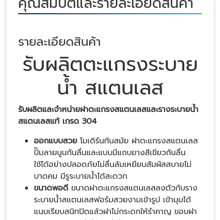
คุณสมบัติและรายละเอียดสินค้า
รายละเอียดสินค้า
รับผลิตตะแกรงระบาย
น้ำ สแตนเลส
รับผลิตและจำหน่ายฝาตะแกรงสแตนเลสและรางระบายน้ำ
สแตนเลสแท้ เกรด 304
ออกแบบสวย
โมเดิร์นทันสมัย ฝาตะแกรงสแตนเลส
ปั๊มลายนูนกันลื่นและแบบมีแถบยางสีเขียวกันลื่น
ใช้ได้อย่างปลอดภัยไม่ลื่นล้มเหยียบสัมผัสสบายไม่
บาดคม มีรูระบายน้ำได้สะดวก
ขนาดพอดี
ขนาดฝาตะแกรงสแตนเลสลงตัวกับราง
ระบายน้ำสแตนเลสฟอร์มสวยงามเข้ารูป เข้ามุมได้
แนบเรียบสนิทปิดแล้วฝาไม่กระดกให้รำคาญ ขอบฝา