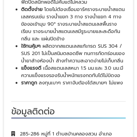
ฟิตปิดสนิทพอดีไม่คับแต่ไม่หลวม
ติดตั้งง่าย
โดยไม่ต้องเชื่อมอาร์ครางระบายน้ำสแตน
เลสครบเช่น รางน้ำแยก 3 ทาง รางน้ำแยก 4 ทาง
ข้องอเข้ามุม 90° รางระบายน้ำสแตนเลสพื้นราง
เรียบ รางระบายน้ำสแตนเลสมีรูระบายและสะดือกัน
กลิ่น และ แผ่นปิดข้าง
ใช้ทนคุ้มๆ
ผลิตจากสแตนเลสแท้เกรด SUS 304 /
SUS 201 ไม่เป็นสนิมตลอดชีพ ทนการกัดกร่อนของ
น้ำยาล้างห้องน้ำ ล้างทำความสะอาดง่ายไม่เก็บกลิ่น
แข็งแรงดี
เนื้อสแตนเลสหนา 1.5 มม.และ 3.0 มม.มี
ความแข็งแรงรองรับน้ำหนักแรงกดทับได้ไม่บิดงอ
ราคาถูก
ลงทุนเบาๆ ราคาจับต้องได้สบายๆ ไม่แพง
ข้อมูลติดต่อ
285-286 หมู่ที่ 1 ตำบลบ้านคลองสวน อำเภอ