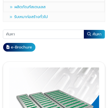
ผลิตภัณฑ์สเตนเลส
รับเหมาก่อสร้างทั่วไป
ค้นหา
e-Brochure