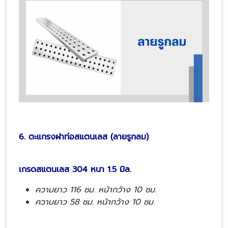
6. ตะแกรงฝาท่อสแตนเลส (ลายรูกลม)
เกรดสแตนเลส 304 หนา 1.5 มิล.
ความยาว 116 ซม. หน้ากว้าง 10 ซม.
ความยาว 58 ซม. หน้ากว้าง 10 ซม.