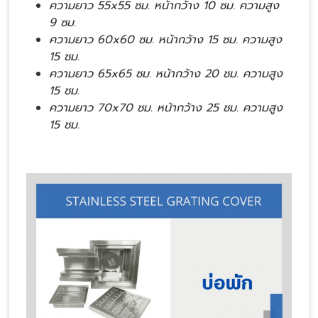
ความยาว 55x55 ซม. หน้ากว้าง 10 ซม. ความสูง
9 ซม.
ความยาว 60x60 ซม. หน้ากว้าง 15 ซม. ความสูง
15 ซม.
ความยาว 65x65 ซม. หน้ากว้าง 20 ซม. ความสูง
15 ซม.
ความยาว 70x70 ซม. หน้ากว้าง 25 ซม. ความสูง
15 ซม.