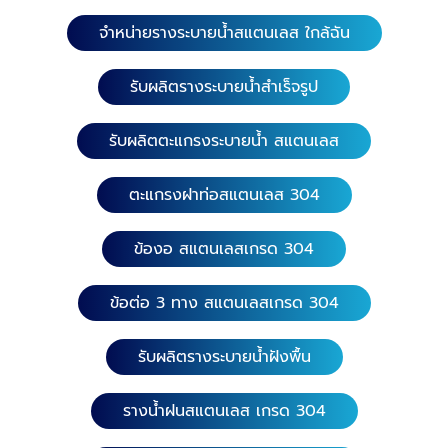
จำหน่ายรางระบายน้ำสแตนเลส ใกล้ฉัน
รับผลิตรางระบายน้ำสำเร็จรูป
รับผลิตตะแกรงระบายน้ำ สแตนเลส
ตะแกรงฝาท่อสแตนเลส 304
ข้องอ สแตนเลสเกรด 304
ข้อต่อ 3 ทาง สแตนเลสเกรด 304
รับผลิตรางระบายน้ำฝังพื้น
รางน้ำฝนสแตนเลส เกรด 304