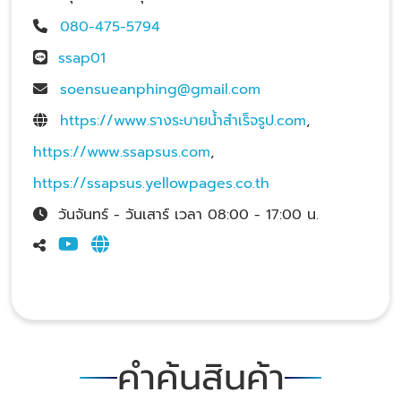
080-475-5794
ssap01
soensueanphing@gmail.com
https://www.รางระบายน้ําสําเร็จรูป.com
,
https://www.ssapsus.com
,
https://ssapsus.yellowpages.co.th
วันจันทร์ - วันเสาร์ เวลา 08:00 - 17:00 น.
คำค้นสินค้า