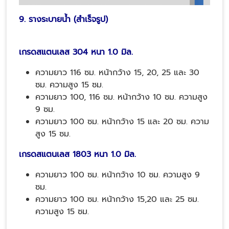
9. รางระบายน้ำ (สำเร็จรูป)
เกรดสแตนเลส 304 หนา 1.0 มิล.
ความยาว 116 ซม. หน้ากว้าง 15, 20, 25 และ 30
ซม. ความสูง 15 ซม.
ความยาว 100, 116 ซม. หน้ากว้าง 10 ซม. ความสูง
9 ซม.
ความยาว 100 ซม. หน้ากว้าง 15 และ 20 ซม. ความ
สูง 15 ซม.
เกรดสแตนเลส 1803 หนา 1.0 มิล.
ความยาว 100 ซม. หน้ากว้าง 10 ซม. ความสูง 9
ซม.
ความยาว 100 ซม. หน้ากว้าง 15,20 และ 25 ซม.
ความสูง 15 ซม.