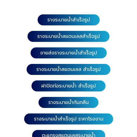
รางระบายน้ำสำเร็จรูป
รางระบายน้ำสแตนเลสสำเร็จรูป
ขายส่งรางระบายน้ำสำเร็จรูป
รางระบายน้ำสแตนเลส สำเร็จรูป
ฝาปิดท่อระบายน้ำ สำเร็จรูป
รางระบายน้ำกันกลิ่น
รางระบายน้ำสำเร็จรูป ราคาโรงงาน
ตะแกรงสแตนเลสระบายน้ำ