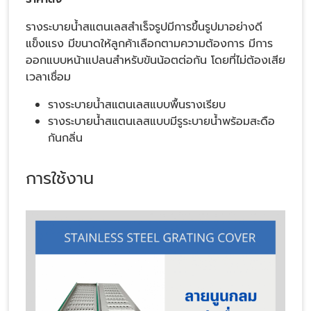
รางระบายน้ำสแตนเลสสำเร็จรูปมีการขึ้นรูปมาอย่างดี
แข็งแรง มีขนาดให้ลูกค้าเลือกตามความต้องการ มีการ
ออกแบบหน้าแปลนสำหรับขันน้อตต่อกัน โดยที่ไม่ต้องเสีย
เวลาเชื่อม
รางระบายน้ำสแตนเลสแบบพื้นรางเรียบ
รางระบายน้ำสแตนเลสแบบมีรูระบายน้ำพร้อมสะดือ
กันกลิ่น
การใช้งาน