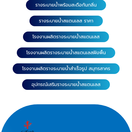
รางระบายน้ำพร้อมสะดือกันกลิ่น
รางระบายน้ำสแตนเลส ราคา
โรงงานผลิตรางระบายน้ำสแตนเลส
โรงงานผลิตรางระบายน้ำสแตนเลสฝังพื้น
โรงงานผลิตรางระบายน้ำสำเร็จรูป สมุทรสาคร
อุปกรณ์เสริมรางระบายน้ำสแตนเลส