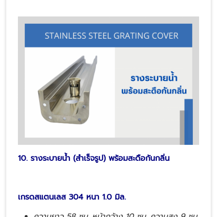
10. รางระบายน้ำ (สำเร็จรูป) พร้อมสะดือกันกลิ่น
เกรดสแตนเลส 304 หนา 1.0 มิล.
ความยาว 58 ซม. หน้ากว้าง 10 ซม. ความสูง 9 ซม.