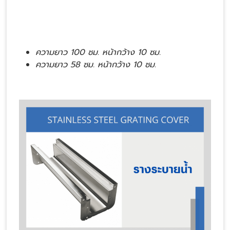
ความยาว 100 ซม. หน้ากว้าง 10 ซม.
ความยาว 58 ซม. หน้ากว้าง 10 ซม.