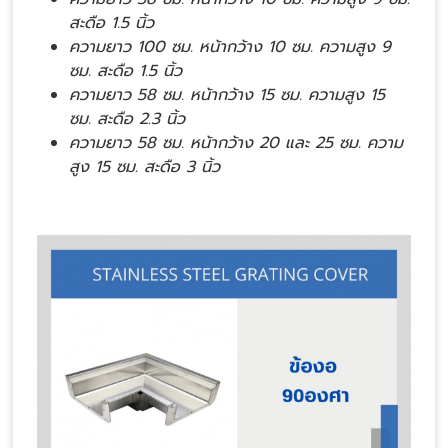
สะดือ 1.5 นิ้ว
ความยาว 100 ซม. หน้ากว้าง 10 ซม. ความสูง 9
ซม. สะดือ 1.5 นิ้ว
ความยาว 58 ซม. หน้ากว้าง 15 ซม. ความสูง 15
ซม. สะดือ 2.3 นิ้ว
ความยาว 58 ซม. หน้ากว้าง 20 และ 25 ซม. ความ
สูง 15 ซม. สะดือ 3 นิ้ว