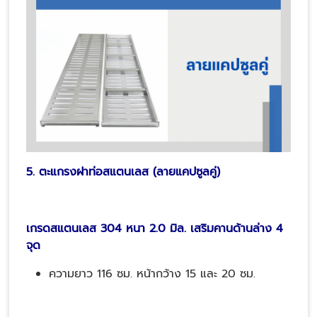
5. ตะแกรงฝาท่อสแตนเลส (ลายแคปซูลคู่)
เกรดสแตนเลส 304 หนา 2.0 มิล. เสริมคานด้านล่าง 4
จุด
ความยาว 116 ซม. หน้ากว้าง 15 และ 20 ซม.