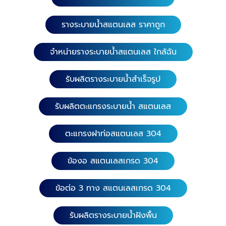
รางระบายน้ำสแตนเลส ราคาถูก
จำหน่ายรางระบายน้ำสแตนเลส ใกล้ฉัน
รับผลิตรางระบายน้ำสำเร็จรูป
รับผลิตตะแกรงระบายน้ำ สแตนเลส
ตะแกรงฝาท่อสแตนเลส 304
ข้องอ สแตนเลสเกรด 304
ข้อต่อ 3 ทาง สแตนเลสเกรด 304
รับผลิตรางระบายน้ำฝังพื้น