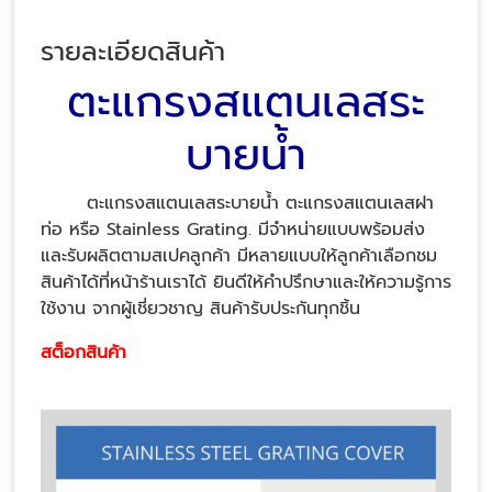
รายละเอียดสินค้า
ตะแกรงสแตนเลสระ
บายน้ำ
ตะแกรงสแตนเลสระบายน้ำ ตะแกรงสแตนเลสฝา
ท่อ หรือ Stainless Grating. มีจำหน่ายแบบพร้อมส่ง
และรับผลิตตามสเปคลูกค้า มีหลายแบบให้ลูกค้าเลือกชม
สินค้าได้ที่หน้าร้านเราได้ ยินดีให้คำปรึกษาและให้ความรู้การ
ใช้งาน จากผู้เชี่ยวชาญ สินค้ารับประกันทุกชิ้น
สต็อกสินค้า