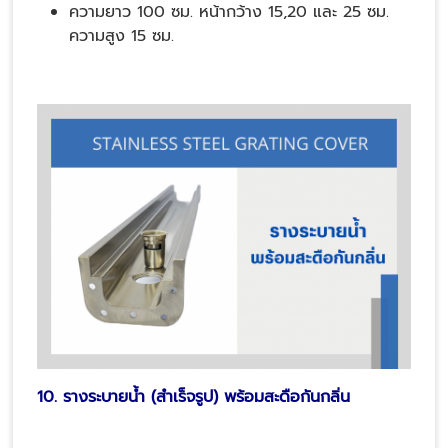
ความยาว 100 ซม. หน้ากว้าง 15,20 และ 25 ซม.
ความสูง 15 ซม.
10. รางระบายน้ำ (สำเร็จรูป) พร้อมสะดือกันกลิ่น