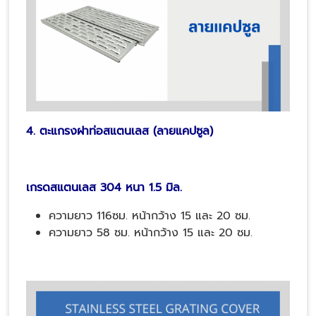
4. ตะแกรงฝาท่อสแตนเลส (ลายแคปซูล)
เกรดสแตนเลส 304 หนา 1.5 มิล.
ความยาว 116ซม. หน้ากว้าง 15 และ 20 ซม.
ความยาว 58 ซม. หน้ากว้าง 15 และ 20 ซม.