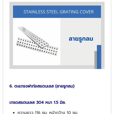
6. ตะแกรงฝาท่อสแตนเลส (ลายรูกลม)
เกรดสแตนเลส 304 หนา 1.5 มิล.
ความยาว 116 ซม. หน้ากว้าง 10 ซม.