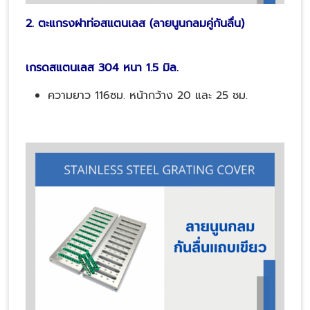
2. ตะแกรงฝาท่อสแตนเลส (ลายนูนกลมคู่กันลื่น)
เกรดสแตนเลส 304 หนา 1.5 มิล.
ความยาว 116ซม. หน้ากว้าง 20 และ 25 ซม.