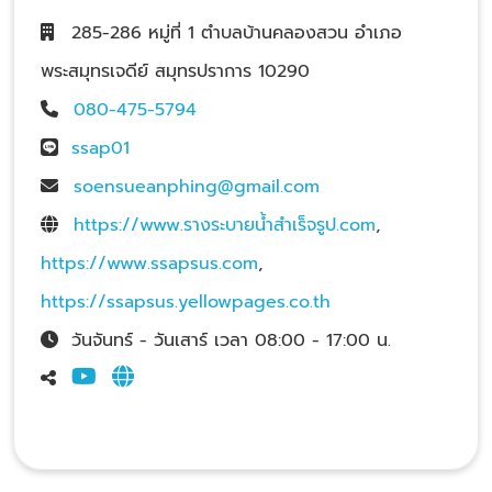
285-286 หมู่ที่ 1 ตำบลบ้านคลองสวน อำเภอ
พระสมุทรเจดีย์ สมุทรปราการ 10290
080-475-5794
ssap01
soensueanphing@gmail.com
https://www.รางระบายน้ําสําเร็จรูป.com
,
https://www.ssapsus.com
,
https://ssapsus.yellowpages.co.th
วันจันทร์ - วันเสาร์ เวลา 08:00 - 17:00 น.