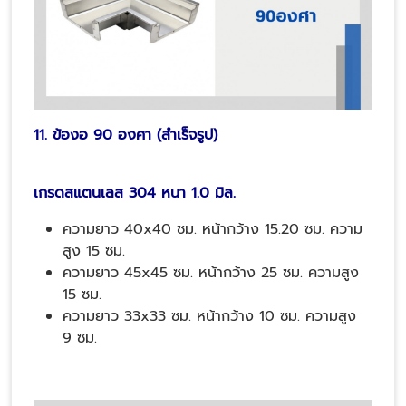
11. ข้องอ 90 องศา (สำเร็จรูป)
เกรดสแตนเลส 304 หนา 1.0 มิล.
ความยาว 40x40 ซม. หน้ากว้าง 15.20 ซม. ความ
สูง 15 ซม.
ความยาว 45x45 ซม. หน้ากว้าง 25 ซม. ความสูง
15 ซม.
ความยาว 33x33 ซม. หน้ากว้าง 10 ซม. ความสูง
9 ซม.