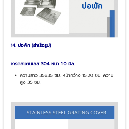
14. บ่อพัก (สำเร็จรูป)
เกรดสแตนเลส 304 หนา 1.0 มิล.
ความยาว 35x35 ซม. หน้ากว้าง 15.20 ซม. ความ
สูง 35 ซม.