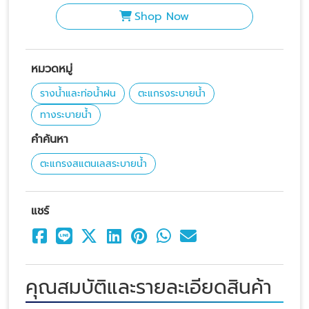
Shop Now
หมวดหมู่
รางน้ำและท่อน้ำฝน
ตะแกรงระบายน้ำ
ทางระบายน้ำ
คำค้นหา
ตะแกรงสแตนเลสระบายน้ำ
แชร์
คุณสมบัติและรายละเอียดสินค้า