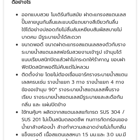
ดีอย่างไร
ออกแบบสวย โมเดิร์นทันสมัย ฝาตะแกรงสแตนเลส
ปั๊มลายนูนกันลื่นและแบบมีแถบยางสีเขียวกันลื่น
ใช้ได้อย่างปลอดภัยไม่ลื่นล้มเหยียบสัมผัสสบายไม่
บาดคม มีรูระบายน้ำได้สะดวก
ขนาดพอดี ขนาดฝาตะแกรงสแตนเลสลงตัวกับราง
ระบายน้ำสแตนเลสฟอร์มสวยงามเข้ารูป เข้ามุมได้
แนบเรียบสนิทปิดแล้วฝาไม่กระดกให้รำคาญ ขอบฝา
ฟิตปิดสนิทพอดีไม่คับแต่ไม่หลวม
ติดตั้งง่าย โดยไม่ต้องเชื่อมอาร์ครางระบายน้ำสแตน
เลสครบเช่น รางน้ำแยก 3 ทาง รางน้ำแยก 4 ทาง
ข้องอเข้ามุม 90° รางระบายน้ำสแตนเลสพื้นราง
เรียบ รางระบายน้ำสแตนเลสมีรูระบายและสะดือกัน
กลิ่น และ แผ่นปิดข้าง
ใช้ทนคุ้มๆ ผลิตจากสแตนเลสแท้เกรด SUS 304 /
SUS 201 ไม่เป็นสนิมตลอดชีพ ทนการกัดกร่อนของ
น้ำยาล้างห้องน้ำ ล้างทำความสะอาดง่ายไม่เก็บกลิ่น
แข็งแรงดี เนื้อสแตนเลสหนา 1.5 มม.และ 3.0 มม.มี