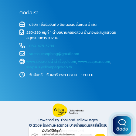
ติดต่อเรา
บริษัท เซิ่นซื่ออันผิง อินเตอร์เนชั่นแนล จำกัด
285-286 หมู่ที่ 1 ตำบลบ้านคลองสวน อำเภอพระสมุทรเจดีย์
สมุทรปราการ 10290
080-475-5794
soensueanphing@gmail.com
www.รางระบายน้ําสําเร็จรูป.com
,
www.ssapsus.com
,
ssapsus.yellowpages.co.th
วันจันทร์ - วันเสาร์ เวลา 08:00 - 17:00 น.
Powered By Thailand YellowPages
© 2569
โรงงานผลิตรางระบายน้ำสแตนเลสสำเร็จรูป
ติดต่อ
All rights reserved.
เว็บไซต์นี้ใช้คุกกี้
เราใช้คุกกี้เพื่อเพิ่มประสิทธิภาพและ