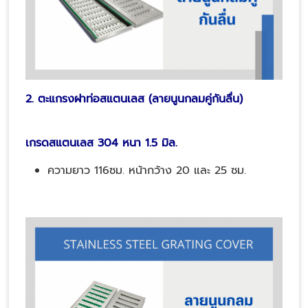
2. ตะแกรงฝาท่อสแตนเลส (ลายนูนกลมคู่กันลื่น)
เกรดสแตนเลส 304 หนา 1.5 มิล.
ความยาว 116ซม. หน้ากว้าง 20 และ 25 ซม.