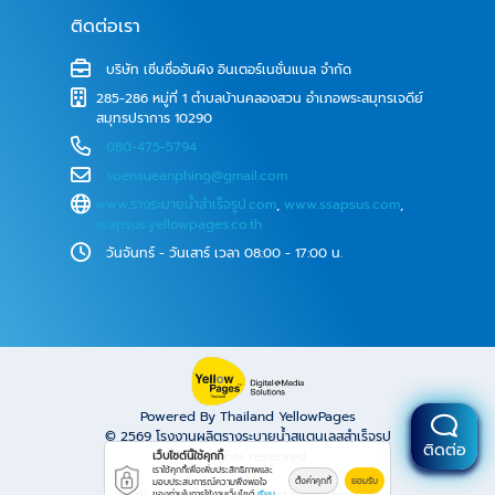
ติดต่อเรา
บริษัท เซิ่นซื่ออันผิง อินเตอร์เนชั่นแนล จำกัด
285-286 หมู่ที่ 1 ตำบลบ้านคลองสวน อำเภอพระสมุทรเจดีย์
สมุทรปราการ 10290
080-475-5794
soensueanphing@gmail.com
www.รางระบายน้ําสําเร็จรูป.com
,
www.ssapsus.com
,
ssapsus.yellowpages.co.th
วันจันทร์ - วันเสาร์ เวลา 08:00 - 17:00 น.
Powered By Thailand YellowPages
© 2569
โรงงานผลิตรางระบายน้ำสแตนเลสสำเร็จรูป
ติดต่อ
All rights reserved.
เว็บไซต์นี้ใช้คุกกี้
เราใช้คุกกี้เพื่อเพิ่มประสิทธิภาพและ
ตั้งค่าคุกกี้
ยอมรับ
มอบประสบการณ์ความพึงพอใจ
Work is secure protect data with encrypt.
ของท่านในการใช้งานเว็บไซต์
เรียน